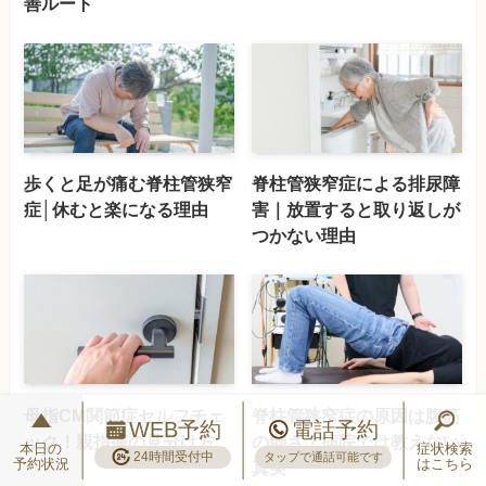
善ルート
歩くと足が痛む脊柱管狭窄
脊柱管狭窄症による排尿障
症│休むと楽になる理由
害｜放置すると取り返しが
つかない理由
母指CM関節症セルフチェ
脊柱管狭窄症の原因は腹筋
WEB予約
電話予約
ック！親指痛の見分け方
の弱さ？病院では教えない
本日の
症状検索
24時間受付中
タップで通話可能です
予約状況
はこちら
真実