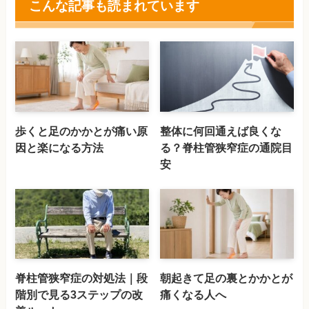
こんな記事も読まれています
歩くと足のかかとが痛い原
整体に何回通えば良くな
因と楽になる方法
る？脊柱管狭窄症の通院目
安
脊柱管狭窄症の対処法｜段
朝起きて足の裏とかかとが
階別で見る3ステップの改
痛くなる人へ