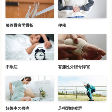
膝蓋骨疲労骨折
便秘
不眠症
有痛性外脛骨障害
妊娠中の腰痛
足根洞症候群