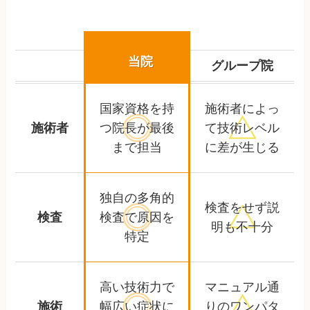
当院
グループ院
国家資格を持
施術者によっ
施術者
つ院長が
最後
て
技術レベル
まで担当
に差が生じる
独自の多角的
検査をせず
説
検査
検査で
原因を
明も不十分
特定
高い技術力で
マニュアル通
施術
幅広い症状に
りの
ワンパタ