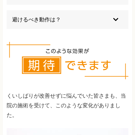
軽度なら生活改善で緩和可能ですが、習慣化した
場合は専門的介入が必要です。3ヶ月以上続く症
避けるべき動作は？
状は早期治療をお勧めします。
ガム咀嚼・硬い食品・うつ伏せ寝が三大悪化要因
です。パソコン作業時は30分ごとの顎ストレッチ
が有効です。
くいしばりが改善せずに悩んでいた皆さまも、当
院の施術を受けて、このような変化がありまし
た。