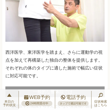
西洋医学、東洋医学を踏まえ、さらに運動学の視
点を加えて再構築した独自の整体を提供します。
それぞれの体のタイプに適した施術で幅広い症状
に対応可能です。
一般的な整体院では…
WEB予約
電話予約
本日の
症状検索
24時間受付中
タップで通話可能です
予約状況
はこちら
基礎医学の知識すら学んでいない無資格の施術者