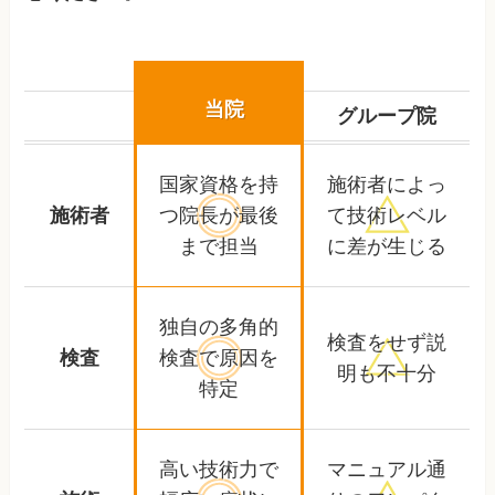
当院
グループ院
国家資格を持
施術者によっ
施術者
つ院長が
最後
て
技術レベル
まで担当
に差が生じる
独自の多角的
検査をせず
説
検査
検査で
原因を
明も不十分
特定
高い技術力で
マニュアル通