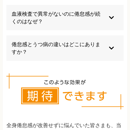
過度な運動や無理な活動は症状を悪化させる可能
性があります。また、アルコールの過剰摂取や不
血液検査で異常がないのに倦怠感が続
規則な生活リズムは避け、自己判断での薬物使用
くのはなぜ？
も控えるべきです。
血液検査では検出できない自律神経の乱れ、慢性
疲労症候群、精神的ストレス、睡眠の質の問題な
倦怠感とうつ病の違いはどこにありま
どが原因の可能性があります。総合的な評価が必
すか？
要です。
うつ病では気分の落ち込みや興味の喪失が主症状
で、倦怠感は二次的な症状です。単純な倦怠感で
は精神症状は軽微で、主に身体的な疲労感が中心
となります。
全身倦怠感が改善せずに悩んでいた皆さまも、当