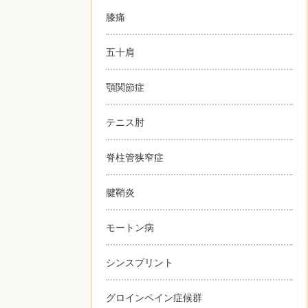
膝痛
五十肩
顎関節症
テニス肘
脊柱管狭窄症
腱鞘炎
モートン病
シンスプリント
グロインペイン症候群