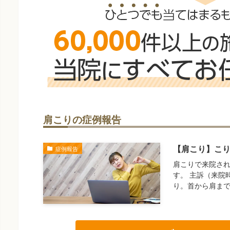
肩こりの症例報告
【肩こり】こ
症例報告
肩こりで来院され
す。 主訴（来院
り。首から肩ま