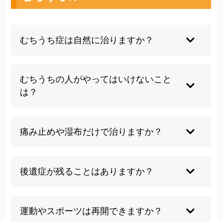
むちうち症は自然に治りますか？
多くの場合、正しいな治療や安静によって自然に
回復しますが、症状が長くなる場合は医療機関の
むちうちの人がやってはいけないこと
取り組みが必要です。
は？
無理な運動や自己判断でのマッサージは避け、痛
みが強い時は安静を守ってください。
痛み止めや湿布だけで治りますか？
症状が軽い場合は改善することもありますが、根
本的な回復にはリハビリや物理療法が必要なこと
後遺症が残ることはありますか？
が多いです。
適切な治療を受けないと、痛みやしびれなどの後
遺症が残ります。
運動やスポーツは再開できますか？