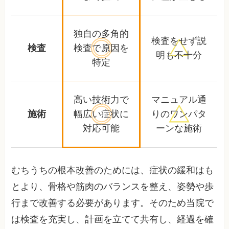
独自の多角的
検査をせず
説
検査
検査で
原因を
明も不十分
特定
高い技術力で
マニュアル通
施術
幅広い症状に
りの
ワンパタ
対応可能
ーンな施術
むちうちの根本改善のためには、症状の緩和はも
とより、骨格や筋肉のバランスを整え、姿勢や歩
行まで改善する必要があります。そのため当院で
は検査を充実し、計画を立てて共有し、経過を確