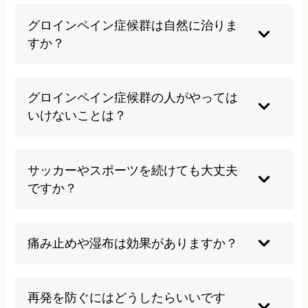
グロインペイン症候群は自然に治りま
すか？
軽い症状であれば安静やセルフケアで改善するこ
ともありますが、慢性化しやすいため早めの対応
グロインペイン症候群の人がやっては
が大切です。
いけないことは？
痛みを我慢して無理に運動を続けたり、自己判断
で治療をやめてしまうことは避けましょう。
サッカーやスポーツを続けても大丈夫
ですか？
痛みが強い時は無理をせず休養をとり、医師や専
門家の指示に従って段階的に復帰しましょう。
痛み止めや湿布は効果がありますか？
一時的な緩和は期待できますが、根本的な改善に
はつながりません。
再発を防ぐにはどうしたらいいです