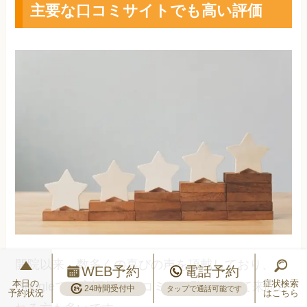
主要な口コミサイトでも高い評価
開院以来、数多くの喜びの声を頂戴しており、
WEB予約
電話予約
本日の
症状検索
Googleでも高評価。口コミをご覧になって来院さ
24時間受付中
タップで通話可能です
予約状況
はこちら