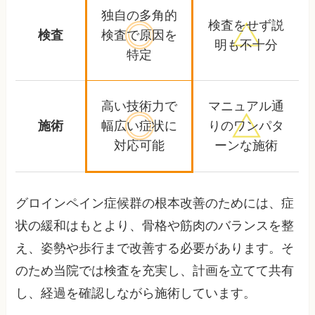
独自の多角的
検査をせず
説
検査
検査で
原因を
明も不十分
特定
高い技術力で
マニュアル通
施術
幅広い症状に
りの
ワンパタ
対応可能
ーンな施術
グロインペイン症候群の根本改善のためには、症
状の緩和はもとより、骨格や筋肉のバランスを整
え、姿勢や歩行まで改善する必要があります。そ
のため当院では検査を充実し、計画を立てて共有
し、経過を確認しながら施術しています。