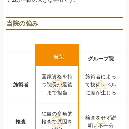
当院の強み
当院
グループ院
国家資格を持
施術者によっ
施術者
つ院長が
最後
て
技術レベル
まで担当
に差が生じる
独自の多角的
検査をせず
説
検査
検査で
原因を
明も不十分