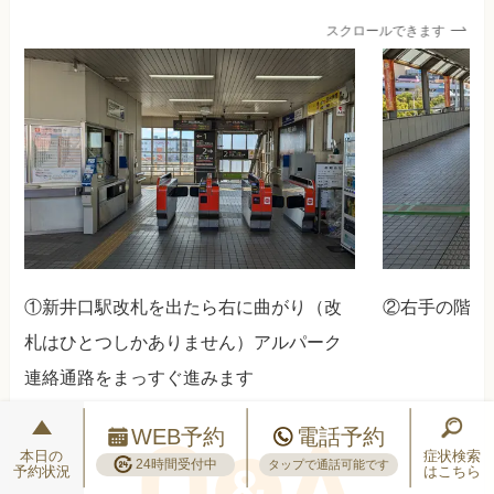
スクロールできます
①新井口駅改札を出たら右に曲がり（改
②右手の階段
札はひとつしかありません）アルパーク
連絡通路をまっすぐ進みます
WEB予約
電話予約
本日の
症状検索
24時間受付中
タップで通話可能です
予約状況
はこちら