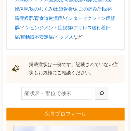
挫
/
X脚
/
足のむくみ
/
圧迫骨折
/
あごの痛み
/
円回内
筋症候群
/
胃食道逆流症
/
インターセクション症候
群
/
インピンジメント症候群
/
アキレス腱付着部
症
/
運動器不安定症
/
イップス
など
掲載症状は一例です。記載されていない症
状もお気軽にご相談ください。
検索
院長プロフィール