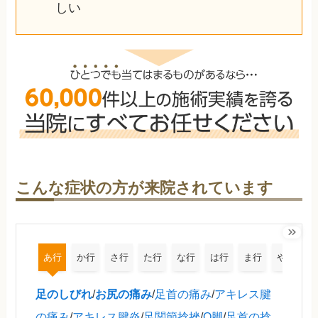
しい
こんな症状の方が来院されています
あ行
か行
さ行
た行
な行
は行
ま行
や行
足のしびれ
/
お尻の痛み
/
足首の痛み
/
アキレス腱
の痛み
/
アキレス腱炎
/
足関節捻挫
/
O脚
/
足首の捻