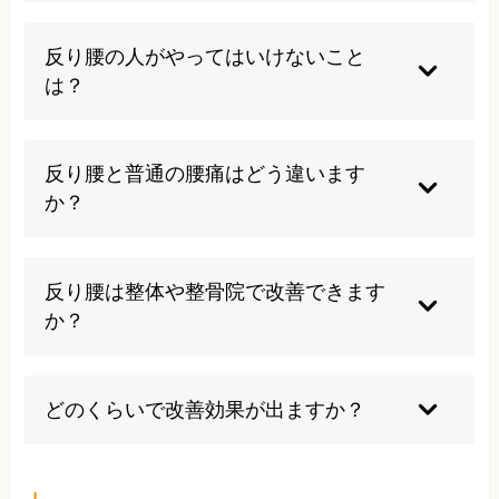
自然に改善することはほとんどありません。意識
的な姿勢改善や運動が必要です。
反り腰の人がやってはいけないこと
は？
高いヒールの常用や、腰を反らせるストレッチは
避けましょう。
反り腰と普通の腰痛はどう違います
か？
反り腰は腰椎のカーブが強調されている状態で、
見た目や痛みの出方が異なります。
反り腰は整体や整骨院で改善できます
か？
筋力バランスや姿勢の調整を行うことで、改善が
期待できます。
どのくらいで改善効果が出ますか？
個人差はありますが、数週間から数ヶ月の継続的
なケアが必要です。