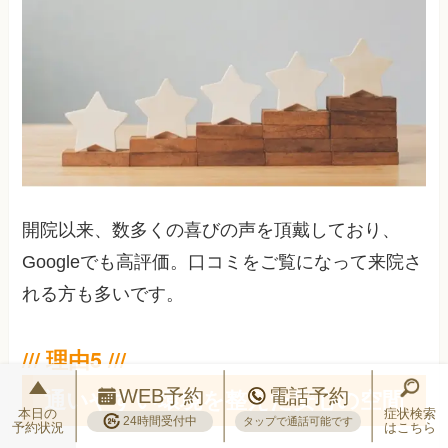
開院以来、数多くの喜びの声を頂戴しており、
Googleでも高評価。口コミをご覧になって来院さ
れる方も多いです。
通いやすい環境を整えた安心の空間
WEB予約
電話予約
本日の
症状検索
24時間受付中
タップで通話可能です
予約状況
はこちら