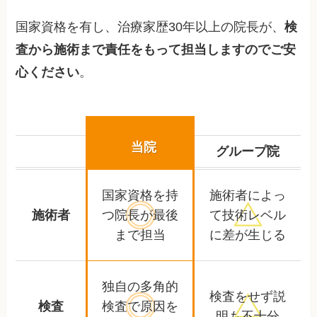
国家資格を有し、治療家歴30年以上の院長が、
検
査から施術まで責任をもって担当しますのでご安
心ください
。
当院
グループ院
国家資格を持
施術者によっ
施術者
つ院長が
最後
て
技術レベル
まで担当
に差が生じる
独自の多角的
検査をせず
説
検査
検査で
原因を
明も不十分