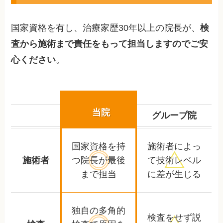
国家資格を有し、治療家歴30年以上の院長が、
検
査から施術まで責任をもって担当しますのでご安
心ください
。
当院
グループ院
国家資格を持
施術者によっ
施術者
つ院長が
最後
て
技術レベル
まで担当
に差が生じる
独自の多角的
検査をせず
説