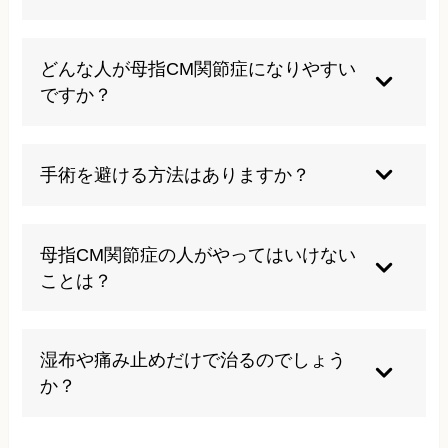
自然治癒は難しく、放置すると進行しやすいの
で、早めの対策が大切です。
どんな人が母指CM関節症になりやすい
ですか？
40代以降の女性や、手をよく使う人、過去に親指
を痛めたことがある人がなりやすいです。
手術を避ける方法はありますか？
装具やリハビリ、薬物療法などで多くの方が改善
しますが、重症例では手術が必要な場合もありま
母指CM関節症の人がやってはいけない
す。
ことは？
痛みを我慢して無理に親指を使い続けることは避
けましょう。負担を減らす工夫が大切です。
湿布や痛み止めだけで治るのでしょう
か？
一時的な緩和は期待できますが、根本的な治療に