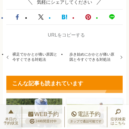
気軽にシェアしてください
URLをコピーする
裸足でかかとが痛い原因と
歩き始めにかかとが痛い原
今すぐできる対処法
因と今すぐできる対処法
こんな記事も読まれています
WEB予約
電話予約
本日の
症状検索
24時間受付中
タップで通話可能です
予約状況
はこちら