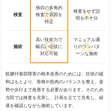
独自の多角的
検査をせず
説
検査
検査で
原因を
明も不十分
特定
高い技術力で
マニュアル通
施術
幅広い症状に
りの
ワンパタ
対応可能
ーンな施術
筋腱付着部障害の根本改善のためには、症状の緩
和はもとより、骨格や筋肉のバランスを整え、姿
勢や歩行まで改善する必要があります。そのため
当院では検査を充実し、計画を立てて共有し、経
過を確認しながら施術しています。