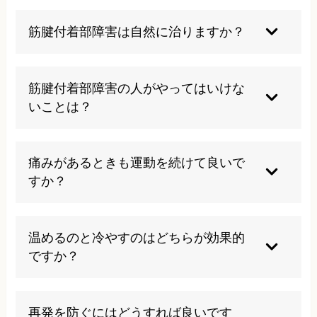
筋腱付着部障害は自然に治りますか？
軽度の場合は適切な安静により自然治癒する可能
性がありますが、慢性化した場合は専門的な治療
筋腱付着部障害の人がやってはいけな
が必要です。早期の適切な対処が重要で、放置す
いことは？
ると症状が悪化し治療期間も長くなる傾向があり
ます。
痛みを我慢して無理な運動を続けることや、急激
な負荷をかけることは避けるべきです。また、患
痛みがあるときも運動を続けて良いで
部を過度に冷やしすぎることも回復を遅らせる可
すか？
能性があるため注意が必要です。
強い痛みがある急性期は安静が必要ですが、慢性
期では適切な範囲での運動は回復を促進します。
温めるのと冷やすのはどちらが効果的
専門家の指導のもとで段階的に行うことが大切
ですか？
で、自己判断での運動は症状悪化のリスクがあり
ます。
急性期の炎症が強い時期は冷却が効果的で、慢性
期では温熱療法により血流改善を図ることが有効
再発を防ぐにはどうすれば良いです