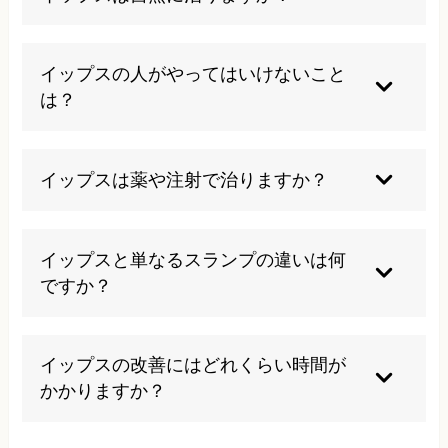
ごく稀に自然に改善する方もいますが、多くの場
合は専門的なサポートやアプローチが必要です。
イップスの人がやってはいけないこと
は？
自己流で過度な反復練習や無理なフォーム修正を
続けると、かえって症状が悪化することがありま
イップスは薬や注射で治りますか？
す。
薬や注射は根本的な解決にはつながりにくく、主
に心理的・神経的なアプローチが必要です。
イップスと単なるスランプの違いは何
ですか？
スランプは一時的な不調ですが、イップスは無意
識のうちに体が動かなくなる点が大きな違いで
イップスの改善にはどれくらい時間が
す。
かかりますか？
個人差がありますが、数週間から数ヶ月かかるこ