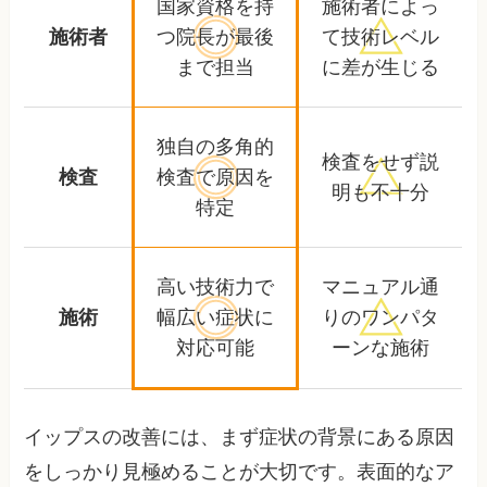
国家資格を持
施術者によっ
施術者
つ院長が
最後
て
技術レベル
まで担当
に差が生じる
独自の多角的
検査をせず
説
検査
検査で
原因を
明も不十分
特定
高い技術力で
マニュアル通
施術
幅広い症状に
りの
ワンパタ
対応可能
ーンな施術
イップスの改善には、まず症状の背景にある原因
をしっかり見極めることが大切です。表面的なア