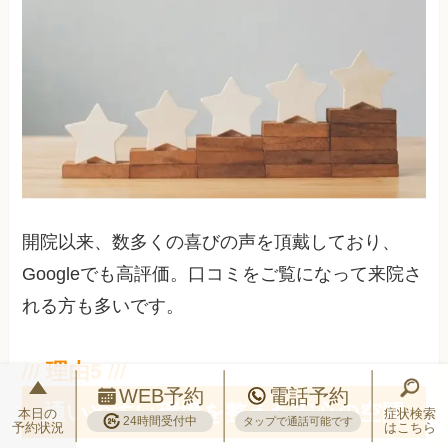
開院以来、数多くの喜びの声を頂戴しており、
Googleでも高評価。口コミをご覧になって来院さ
れる方も多いです。
WEB予約
電話予約
通いやすい環境を整えた安心の空間
本日の
症状検索
24時間受付中
タップで通話可能です
予約状況
はこちら