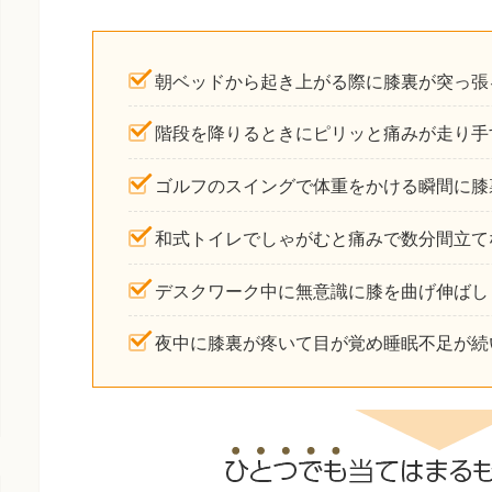
朝ベッドから起き上がる際に膝裏が突っ張
階段を降りるときにピリッと痛みが走り手
ゴルフのスイングで体重をかける瞬間に膝
和式トイレでしゃがむと痛みで数分間立て
デスクワーク中に無意識に膝を曲げ伸ばし
夜中に膝裏が疼いて目が覚め睡眠不足が続