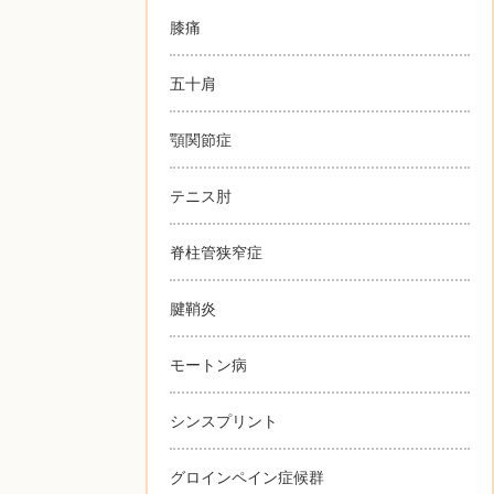
膝痛
五十肩
顎関節症
テニス肘
脊柱管狭窄症
腱鞘炎
モートン病
シンスプリント
グロインペイン症候群