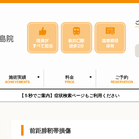
施術実績
料金
ご予約
ACHIEVEMENTS
PRICE
RESERVATION
【５秒でご案内】症状検索ページもご利用ください
前距腓靭帯損傷