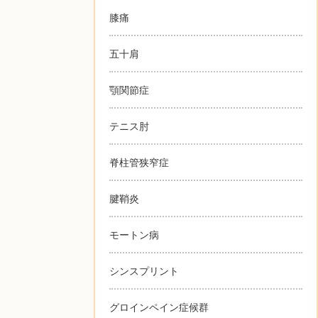
膝痛
五十肩
顎関節症
テニス肘
脊柱管狭窄症
腱鞘炎
モートン病
シンスプリント
グロインペイン症候群