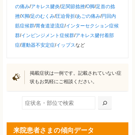
の痛み
/
アキレス腱炎
/
足関節捻挫
/
O脚
/
足首の捻
挫
/
X脚
/
足のむくみ
/
圧迫骨折
/
あごの痛み
/
円回内
筋症候群
/
胃食道逆流症
/
インターセクション症候
群
/
インピンジメント症候群
/
アキレス腱付着部
症
/
運動器不安定症
/
イップス
など
掲載症状は一例です。記載されていない症
状もお気軽にご相談ください。
検索
来院患者さまの傾向データ