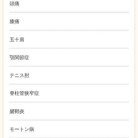
頭痛
膝痛
五十肩
顎関節症
テニス肘
脊柱管狭窄症
腱鞘炎
モートン病