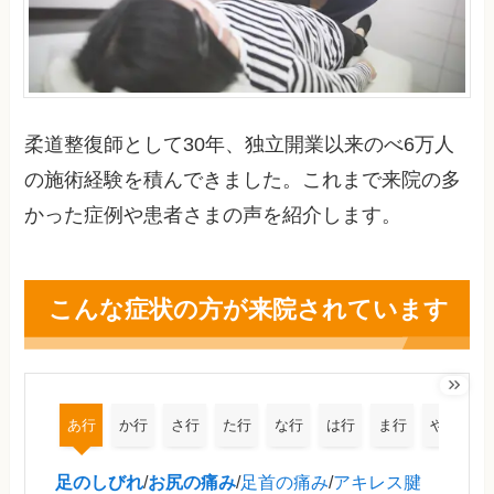
柔道整復師として30年、独立開業以来のべ6万人
の施術経験を積んできました。これまで来院の多
かった症例や患者さまの声を紹介します。
こんな症状の方が来院されています
あ行
か行
さ行
た行
な行
は行
ま行
や行
足のしびれ
/
お尻の痛み
/
足首の痛み
/
アキレス腱