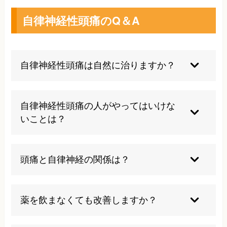
自律神経性頭痛のQ＆A
自律神経性頭痛は自然に治りますか？
自律神経性頭痛は、生活習慣の改善やストレス管
理により軽減することはありますが、根本的な自
自律神経性頭痛の人がやってはいけな
然治癒は困難です。自律神経の乱れは現代社会の
いことは？
様々な要因により引き起こされるため、適切な治
療とケアが必要です。早期の対応により改善の可
過度のストレスや睡眠不足、不規則な生活リズム
能性は大きく高まります。
は症状を悪化させます。また、長時間の同一姿勢
頭痛と自律神経の関係は？
やスマートフォンの見過ぎ、カフェインの過剰摂
取も避けるべきです。痛み止めの乱用は薬物乱用
自律神経は血管の収縮・拡張をコントロールして
頭痛を引き起こす危険があるため注意が必要で
おり、そのバランスが崩れると頭部の血管に異常
薬を飲まなくても改善しますか？
す。
が生じ頭痛を引き起こします。また、筋肉の緊張
も自律神経により調節されているため、乱れによ
当院の施術は薬に頼らない自然治癒力を引き出す