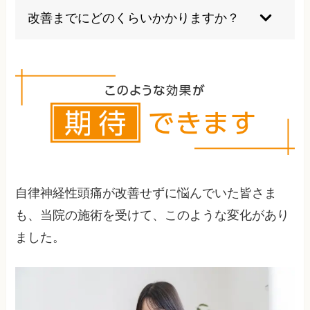
り首肩の緊張から頭痛が発生することもありま
アプローチです。多くの患者様が薬の使用量を減
改善までにどのくらいかかりますか？
す。
らし、最終的には薬を手放すことに成功されてい
ます。ただし、医師から処方された薬の中断につ
症状の程度や原因により個人差がありますが、多
いては必ず医師にご相談ください。
くの場合3～6ヶ月程度で大幅な改善が期待できま
す。軽度の場合は数回の施術で効果を実感される
方もいらっしゃいます。継続的な治療により根本
改善を目指します。
自律神経性頭痛が改善せずに悩んでいた皆さま
も、当院の施術を受けて、このような変化があり
ました。