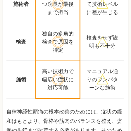
施術者
つ院長が
最後
て
技術レベル
まで担当
に差が生じる
独自の多角的
検査をせず
説
検査
検査で
原因を
明も不十分
特定
高い技術力で
マニュアル通
施術
幅広い症状に
りの
ワンパタ
対応可能
ーンな施術
自律神経性頭痛の根本改善のためには、症状の緩
和はもとより、骨格や筋肉のバランスを整え、姿
勢や歩行まで改善する必要があります。そのため