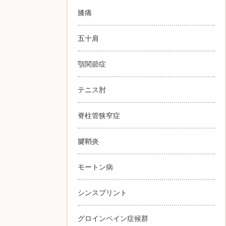
膝痛
五十肩
顎関節症
テニス肘
脊柱管狭窄症
腱鞘炎
モートン病
シンスプリント
グロインペイン症候群