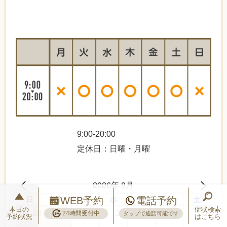
9:00-20:00
定休日：日曜・月曜
2026年 8月
日
月
火
水
木
金
土
WEB予約
電話予約
本日の
症状検索
26
27
28
29
30
31
1
24時間受付中
タップで通話可能です
予約状況
はこちら