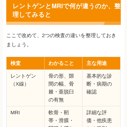
レントゲンとMRIで何が違うのか、整
理してみると
ここで改めて、2つの検査の違いを整理しておき
ましょう。
検査
わかること
主な用途
レントゲン
骨の形、隙
基本的な診
（X線）
間の幅、骨
断・病期の
棘・亜脱臼
確認
の有無
MRI
軟骨・靭
詳細な評
帯・滑膜・
価・他疾患