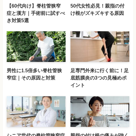
【60代向け】脊柱管狭窄
50代女性必見！親指の付
症と漢方｜手術前に試すべ
け根がズキズキする原因
き対策5選
男性に1.5倍多い脊柱管狭
足専門外来に行く前に！足
窄症｜その原因と対策
底筋膜炎の3つの見極めポ
イント
シニア世代の脊柱管狭窄症
親指の付け根の痛みが強く