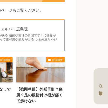
のページもご覧ください。
院シェルパ・広島院
がある 運動や部活の再開ですぐに痛みが
って違和感や痛みが出る つま先立ちやジ
症例報告
症例報告
なしで
【強剛拇趾】外反母趾？痛
風？足の親指付け根が痛く
て歩けない