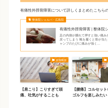
有痛性外脛骨障害について詳しくまとめたこちら
整体院シェルパ・広島院
有痛性外脛骨障害 | 整体
足の内側が腫れて押すと強い痛み
戻ってしまう 靴を履くと骨が当た
ャンプのたびに痛みが強く…
症例報告
【肩こり】こりすぎて頭
【腰痛】コルセット
痛、吐気がすることも
ゴルフを楽しみたい