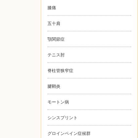
膝痛
五十肩
顎関節症
テニス肘
脊柱管狭窄症
腱鞘炎
モートン病
シンスプリント
グロインペイン症候群