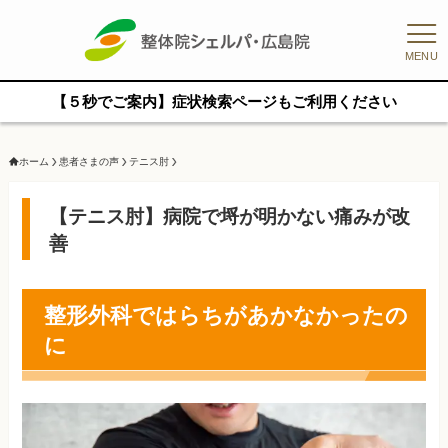
MENU
【５秒でご案内】症状検索ページもご利用ください
ホーム
患者さまの声
テニス肘
【テニス肘】病院で埒が明かない痛みが改
善
整形外科ではらちがあかなかったの
に