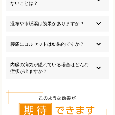
療が必要になることもあります。長引く場合は一
ないことは？
度ご相談ください。
痛みが強いときに無理に動かしたり、自己流で強
いマッサージやストレッチを行うのは避けましょ
湿布や市販薬は効果がありますか？
う。
一時的な痛みの緩和には役立ちますが、根本的な
改善には生活習慣の見直しや専門的な治療が必要
腰痛にコルセットは効果的ですか？
です。
短期的には腰椎を安定させ、痛みを軽減する効果
がありますが、長期使用は周囲の筋力低下を招く
内臓の病気が隠れている場合はどんな
ため注意が必要です。必要な時だけ使用し、徐々
症状が出ますか？
に使用時間を減らしていくとよいでしょう。
みぞおちや背中の強い痛み、発熱、吐き気、冷や
汗などが伴う場合は内臓疾患の可能性がありま
す。