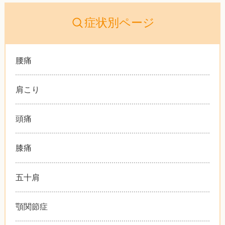
症状別ページ
腰痛
肩こり
頭痛
膝痛
五十肩
顎関節症