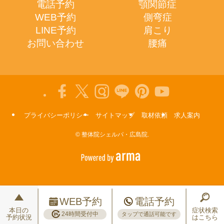
電話予約
顎関節症
WEB予約
側弯症
LINE予約
肩こり
お問い合わせ
腰痛
プライバシーポリシー
サイトマップ
取材依頼
求人案内
©
整体院シェルパ・広島院.
WEB予約
電話予約
本日の
症状検索
24時間受付中
タップで通話可能です
予約状況
はこちら