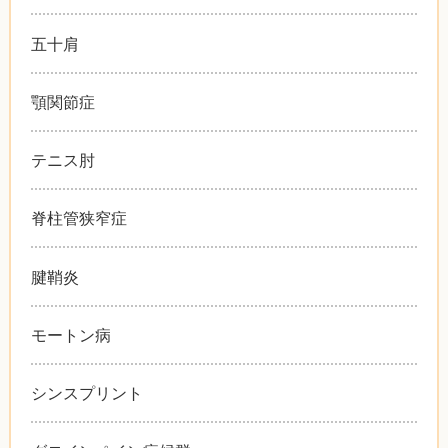
五十肩
顎関節症
テニス肘
脊柱管狭窄症
腱鞘炎
モートン病
シンスプリント