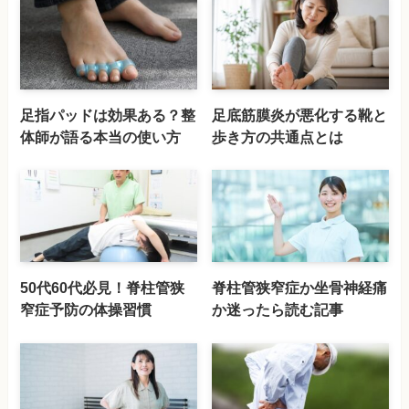
足指パッドは効果ある？整
足底筋膜炎が悪化する靴と
体師が語る本当の使い方
歩き方の共通点とは
50代60代必見！脊柱管狭
脊柱管狭窄症か坐骨神経痛
窄症予防の体操習慣
か迷ったら読む記事