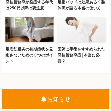
脊柱管狭窄が発症する年代
足指パッドは効果ある？整
は?50代以降は要注意
体師が語る本当の使い方
足底筋膜炎の初期症状を見
医師に手術をすすめられた
逃さないための３つのポイ
脊柱管狭窄症│本当に必
ント
要？
お知らせ