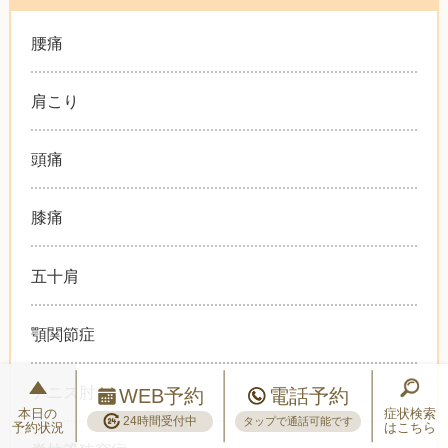
腰痛
肩こり
頭痛
膝痛
五十肩
顎関節症
テニス肘
WEB予約
電話予約
本日の
症状検索
24時間受付中
タップで通話可能です
予約状況
はこちら