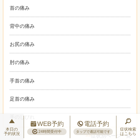
首の痛み
背中の痛み
お尻の痛み
肘の痛み
手首の痛み
足首の痛み
手のしびれ
WEB予約
電話予約
本日の
症状検索
24時間受付中
タップで通話可能です
予約状況
はこちら
>>
症状別ページ一覧