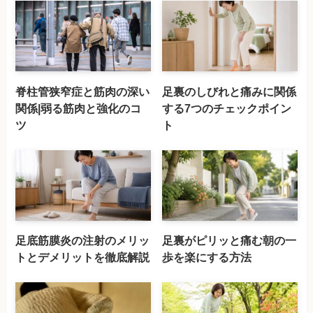
脊柱管狭窄症と筋肉の深い
足裏のしびれと痛みに関係
関係|弱る筋肉と強化のコ
する7つのチェックポイン
ツ
ト
足底筋膜炎の注射のメリッ
足裏がピリッと痛む朝の一
トとデメリットを徹底解説
歩を楽にする方法