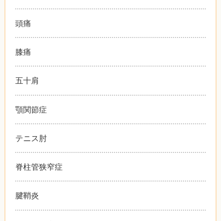
頭痛
膝痛
五十肩
顎関節症
テニス肘
脊柱管狭窄症
腱鞘炎