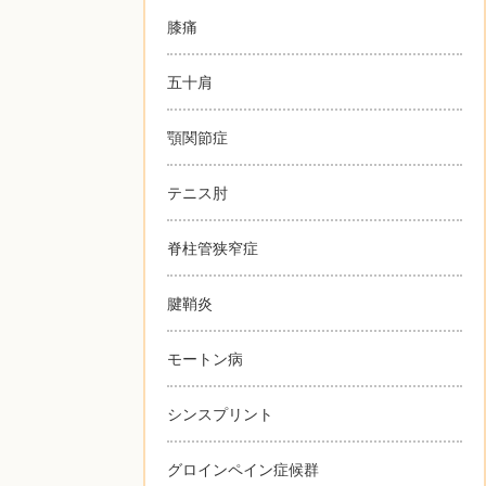
膝痛
五十肩
顎関節症
テニス肘
脊柱管狭窄症
腱鞘炎
モートン病
シンスプリント
グロインペイン症候群