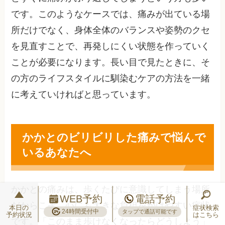
です。このようなケースでは、痛みが出ている場
所だけでなく、身体全体のバランスや姿勢のクセ
を見直すことで、再発しにくい状態を作っていく
ことが必要になります。長い目で見たときに、そ
の方のライフスタイルに馴染むケアの方法を一緒
に考えていければと思っています。
かかとのビリビリした痛みで悩んで
いるあなたへ
かかとの痛みは、歩くたびに意識してしまう場所
WEB予約
電話予約
だからこそ、心にも大きな負担をかけやすい症状
本日の
症状検索
24時間受付中
タップで通話可能です
予約状況
はこちら
です。「このまま歩けなくなったらどうしよう」