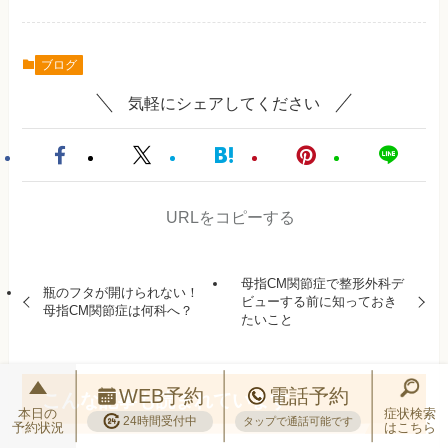
ブログ
気軽にシェアしてください
URLをコピーする
母指CM関節症で整形外科デ
瓶のフタが開けられない！
ビューする前に知っておき
母指CM関節症は何科へ？
たいこと
WEB予約
電話予約
こんな記事も読まれています
本日の
症状検索
24時間受付中
タップで通話可能です
予約状況
はこちら