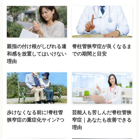
親指の付け根がしびれる違
脊柱管狭窄症が良くなるま
和感を放置してはいけない
での期間と目安
理由
歩けなくなる前に!脊柱管
芸能人も苦しんだ脊柱管狭
狭窄症の重症化サイン7つ
窄症｜あなたも改善できる
理由