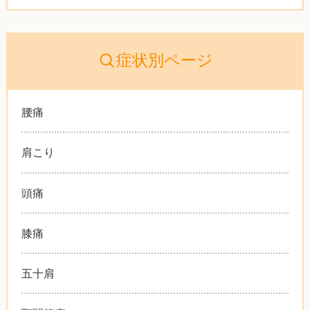
症状別ページ
腰痛
肩こり
頭痛
膝痛
五十肩