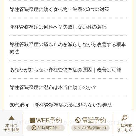
脊柱管狭窄症に効く食べ物・栄養の3つの対策
脊柱管狭窄症は何科へ？失敗しない科の選択
脊柱管狭窄症の痛み止めを減らしながら改善する根本
療法
あなたが知らない脊柱管狭窄症の原因｜改善は可能
脊柱管狭窄症に湿布は本当に効くのか？
60代必見！脊柱管狭窄症の薬に頼らない改善法
WEB予約
電話予約
【60代以上必見】脊柱管狭窄症を手術なしで治す方法
本日の
症状検索
24時間受付中
タップで通話可能です
予約状況
はこちら