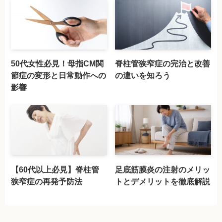
50代女性必見！母指CM関
脊柱管狭窄症の完治と改善
節症の変形と日常動作への
の違いを知ろう
影響
【60代以上必見】脊柱管
足底筋膜炎の注射のメリッ
狭窄症の再発予防法
トとデメリットを徹底解説