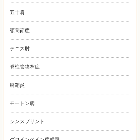
五十肩
顎関節症
テニス肘
脊柱管狭窄症
腱鞘炎
モートン病
シンスプリント
グロインペイン症候群