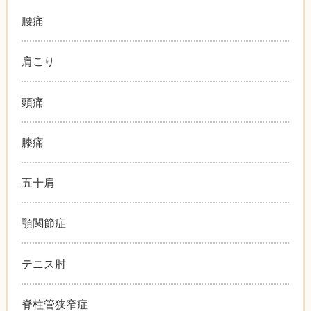
腰痛
肩こり
頭痛
膝痛
五十肩
顎関節症
テニス肘
脊柱管狭窄症