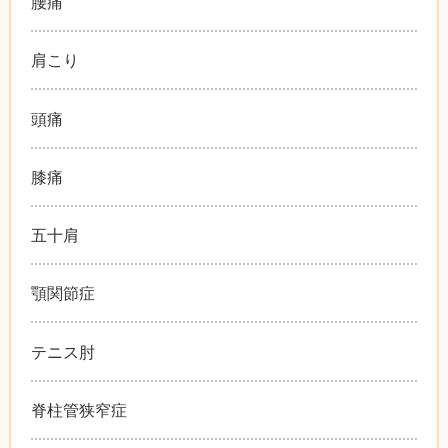
腰痛
肩こり
頭痛
膝痛
五十肩
顎関節症
テニス肘
脊柱管狭窄症